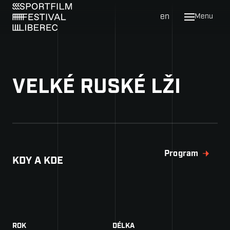
cs
en
Menu
Prog
Katal
VELKÉ RUSKÉ LŽI
Festi
Novin
Galer
O fes
Program
KDY A KDE
Map
Uby
Náš 
ROK
DÉLKA
Hist