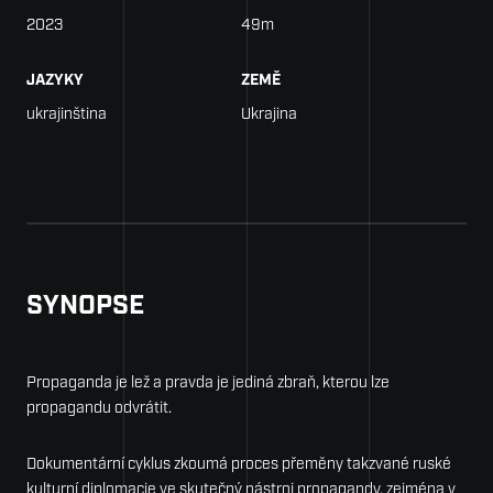
2023
49m
Kon
JAZYKY
ZEMĚ
Pre
ukrajinština
Ukrajina
Part
Sta
Por
SYNOPSE
Propaganda je lež a pravda je jediná zbraň, kterou lze
propagandu odvrátit.
Dokumentární cyklus zkoumá proces přeměny takzvané ruské
kulturní diplomacie ve skutečný nástroj propagandy, zejména v