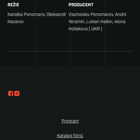
REŽIE
PRODUCENT
Natalka Ponomariv, Oleksandr
Viacheslav Ponomarov, Andrii
Nazarov
Yeromin, Lukian Halkin, Alona
Holiakova ( UKR )
Program
Katalog filmů