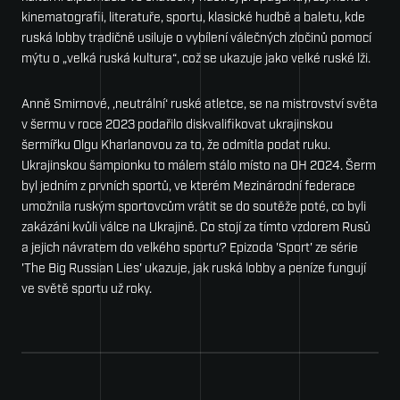
kinematografii, literatuře, sportu, klasické hudbě a baletu, kde
ruská lobby tradičně usiluje o vybílení válečných zločinů pomocí
mýtu o „velká ruská kultura“, což se ukazuje jako velké ruské lži.
Anně Smirnové, ‚neutrální‘ ruské atletce, se na mistrovství světa
v šermu v roce 2023 podařilo diskvalifikovat ukrajinskou
šermířku Olgu Kharlanovou za to, že odmítla podat ruku.
Ukrajinskou šampionku to málem stálo místo na OH 2024. Šerm
byl jedním z prvních sportů, ve kterém Mezinárodní federace
umožnila ruským sportovcům vrátit se do soutěže poté, co byli
zakázáni kvůli válce na Ukrajině. Co stojí za tímto vzdorem Rusů
a jejich návratem do velkého sportu? Epizoda 'Sport' ze série
'The Big Russian Lies' ukazuje, jak ruská lobby a peníze fungují
ve světě sportu už roky.