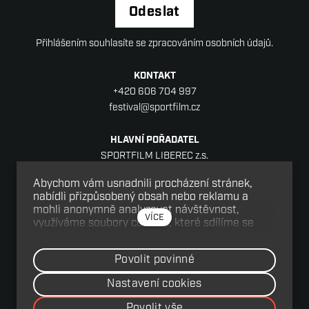
Odeslat
Přihlášením souhlasíte se zpracováním osobních údajů.
KONTAKT
+420 606 704 997
festival@sportfilm.cz
HLAVNÍ POŘADATEL
SPORTFILM LIBEREC z.s.
Sídlo: Jablonecká 88/18, Liberec V-Kristiánov,
Abychom vám usnadnili procházení stránek,
460 05 Liberec
nabídli přizpůsobený obsah nebo reklamu a
IČ: 08152977
mohli anonymně analyzovat návštěvnost,
VÍCE
využíváme soubory cookies, které sdílíme se
svými partnery pro sociální média, inzerci a
SPOLUPOŘADATEL
analýzu. Jejich nastavení upravíte odkazem
Victoria Production s.r.o.
Povolit povinné
"Nastavení cookies" a kdykoliv jej můžete změnit
Hálkova 2, 120 00 Praha
v patičce webu. Podrobnější informace najdete v
Nastavení cookies
DIČ: CZ27207561
našich Zásadách ochrany osobních údajů a
cs
en
používání souborů cookies. Souhlasíte s
Povolit vše