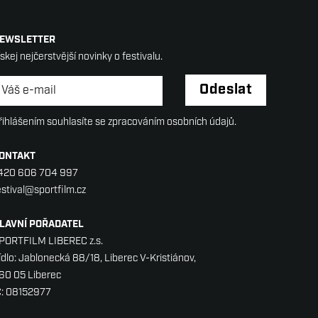
EWSLETTER
ískej nejčerstvější novinky o festivalu.
ewsletter
*
Odeslat
řihlášením souhlasíte se zpracováním osobních údajů.
ONTAKT
420 606 704 997
estival@sportfilm.cz
LAVNÍ POŘADATEL
PORTFILM LIBEREC z.s.
ídlo: Jablonecká 88/18, Liberec V-Kristiánov,
60 05 Liberec
Č: 08152977