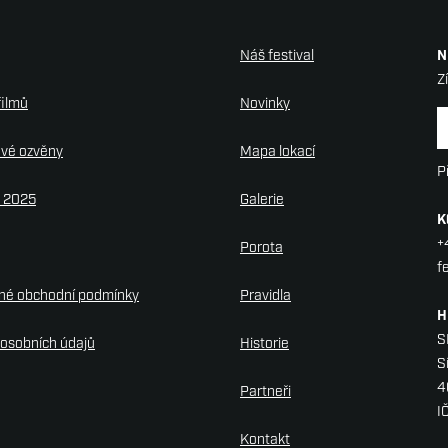
Náš festival
N
Z
filmů
Novinky
N
ové ozvěny
Mapa lokací
P
y 2025
Galerie
K
+
Porota
f
né obchodní podmínky
Pravidla
H
S
osobních údajů
Historie
S
4
Partneři
I
Kontakt