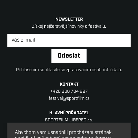
NEWSLETTER
Získej nejčerstvější novinky o festivalu.
Newsletter
*
Odeslat
Přihlášením souhlasíte se zpracováním osobních údajů.
KONTAKT
+420 606 704 997
festival@sportfilm.cz
HLAVNÍ POŘADATEL
SPORTFILM LIBEREC z.s.
Sídlo: Jablonecká 88/18, Liberec V-Kristiánov,
Abychom vám usnadnili procházení stránek,
460 05 Liberec