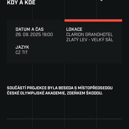
KDY A KDE
Kon
Pre
DATUM A ČAS
LOKACE
Part
26. 09. 2025 19:00
CLARION GRANDHOTEL
ZLATÝ LEV - VELKÝ SÁL
Sta
JAZYK
CZ TIT
Por
SOUČÁSTÍ PROJEKCE BYLA BESEDA S MÍSTOPŘEDSEDOU
ČESKÉ OLYMPIJSKÉ AKADEMIE, ZDEŇKEM ŠKODOU.