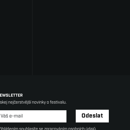
EWSLETTER
ískej nejčerstvější novinky o festivalu.
ewsletter
*
Odeslat
řihlášením souhlasíte se zpracováním osobních údajů.