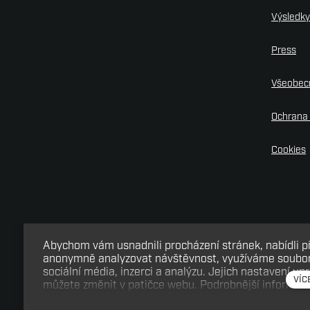
Výsledk
Press
Všeobec
Ochrana 
Cookies
Abychom vám usnadnili procházení stránek, nabídli 
anonymně analyzovat návštěvnost, využíváme soubory
sociální média, inzerci a analýzu. Jejich nastavení up
VÍC
můžete změnit v patičce webu. Podrobnější informac
Tento web běží na
solidpixels.
údajů a používání souborů cookies. Souhlasíte s pou