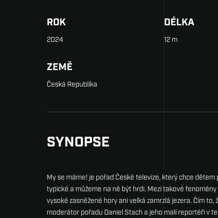
ROK
DÉLKA
2024
12 m
ZEMĚ
Česká Republika
SYNOPSE
My se máme! je pořad České televize, který chce dětem p
typické a můžeme na ně být hrdi. Mezi takové fenomény 
vysoké zasněžené hory ani velká zamrzlá jezera. Čím to, ž
moderátor pořadu Daniel Stach a jeho malí reportéři v t