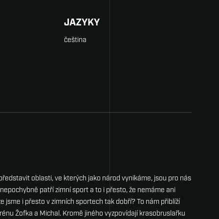
JAZYKY
čeština
ředstavit oblasti, ve kterých jako národ vynikáme, jsou pro nás
nepochybně patří zimní sport a to i přesto, že nemáme ani
e jsme i přesto v zimních sportech tak dobří? To nám přiblíží
erénu Žofka a Michal. Kromě jiného vyzpovídají krasobruslařku