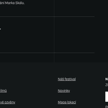
ání Marka Skálu.
T
Náš festival
N
Z
filmů
Novinky
N
ové ozvěny
Mapa lokací
P