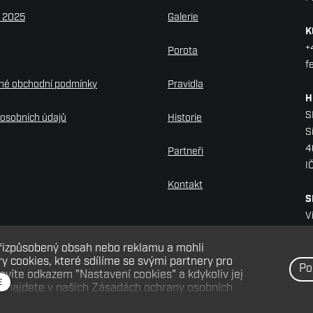
y 2025
Galerie
K
+
Porota
f
né obchodní podmínky
Pravidla
H
S
osobních údajů
Historie
S
4
Partneři
I
Kontakt
S
V
H
přizpůsobený obsah nebo reklamu a mohli
D
 cookies, které sdílíme se svými partnery pro
Po
ravíte odkazem "Nastavení cookies" a kdykoliv jej
E
e najdete v našich Zásadách ochrany osobních
žíváním cookies?