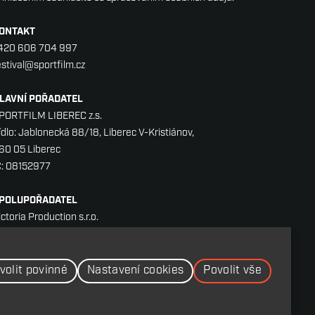
ONTAKT
420 606 704 997
estival@sportfilm.cz
LAVNÍ POŘADATEL
PORTFILM LIBEREC z.s.
ídlo: Jablonecká 88/18, Liberec V-Kristiánov,
60 05 Liberec
Č: 08152977
POLUPOŘADATEL
ictoria Production s.r.o.
álkova 2, 120 00 Praha
IČ: CZ27207561
volit povinné
Nastavení cookies
Povolit vše