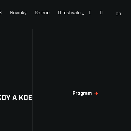
6
Novinky
Galerie
O festivalu
cs
en
Program
KDY A KDE