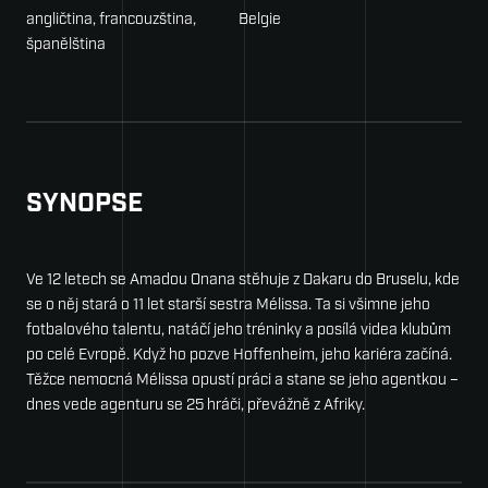
angličtina, francouzština,
Belgie
španělština
SYNOPSE
Ve 12 letech se Amadou Onana stěhuje z Dakaru do Bruselu, kde
se o něj stará o 11 let starší sestra Mélissa. Ta si všimne jeho
fotbalového talentu, natáčí jeho tréninky a posílá videa klubům
po celé Evropě. Když ho pozve Hoffenheim, jeho kariéra začíná.
Těžce nemocná Mélissa opustí práci a stane se jeho agentkou –
dnes vede agenturu se 25 hráči, převážně z Afriky.