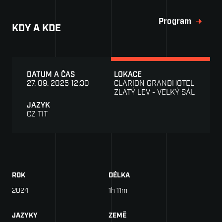
Kon
Program
KDY A KDE
Pre
Part
DATUM A ČAS
LOKACE
Sta
27. 09. 2025 12:30
CLARION GRANDHOTEL
ZLATÝ LEV - VELKÝ SÁL
Por
JAZYK
CZ TIT
ROK
DÉLKA
2024
1h 11m
JAZYKY
ZEMĚ