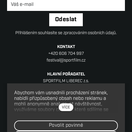
Newsletter
*
Odeslat
Přihlášením souhlasíte se zpracováním osobních údajů.
KONTAKT
+420 606 704 997
festival@sportfilm.cz
HLAVNÍ POŘADATEL
SPORTFILM LIBEREC z.s.
Sídlo: Jablonecká 88/18, Liberec V-Kristiánov,
Abychom vám usnadnili procházení stránek,
460 05 Liberec
nabídli přizpůsobený obsah nebo reklamu a
IČ: 08152977
mohli anonymně analyzovat návštěvnost,
VÍCE
využíváme soubory cookies, které sdílíme se
svými partnery pro sociální média, inzerci a
SPOLUPOŘADATEL
analýzu. Jejich nastavení upravíte odkazem
Victoria Production s.r.o.
Povolit povinné
"Nastavení cookies" a kdykoliv jej můžete změnit
Hálkova 2, 120 00 Praha