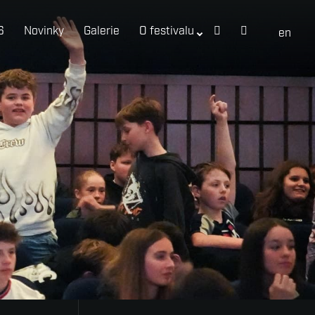
6
Novinky
Galerie
O festivalu
cs
en