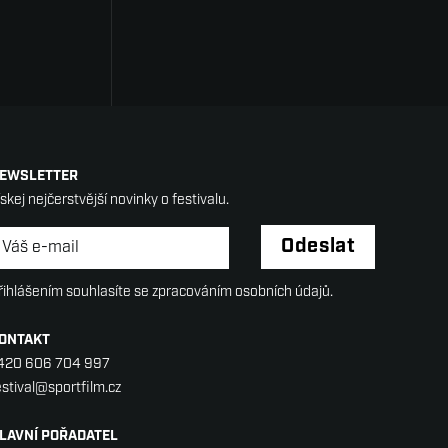
EWSLETTER
ískej nejčerstvější novinky o festivalu.
ewsletter
*
Odeslat
řihlášením souhlasíte se zpracováním osobních údajů.
ONTAKT
420 606 704 997
estival@sportfilm.cz
LAVNÍ POŘADATEL