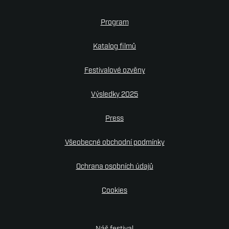
Kon
Program
Pre
Katalog filmů
Part
Festivalové ozvěny
Sta
Výsledky 2025
Por
Press
Všeobecné obchodní podmínky
Ochrana osobních údajů
Cookies