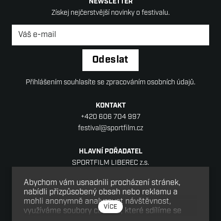
NEWSLETTER
Získej nejčerstvější novinky o festivalu.
Newsletter
*
Odeslat
Přihlášením souhlasíte se zpracováním osobních údajů.
KONTAKT
+420 606 704 997
festival@sportfilm.cz
HLAVNÍ POŘADATEL
SPORTFILM LIBEREC z.s.
Sídlo: Jablonecká 88/18, Liberec V-Kristiánov,
Abychom vám usnadnili procházení stránek,
460 05 Liberec
nabídli přizpůsobený obsah nebo reklamu a
IČ: 08152977
mohli anonymně analyzovat návštěvnost,
VÍCE
využíváme soubory cookies, které sdílíme se
svými partnery pro sociální média, inzerci a
SPOLUPOŘADATEL