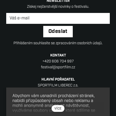
NEWSLETTER
Získej nejčerstvější novinky o festivalu.
Newsletter
*
Odeslat
Přihlášením souhlasíte se zpracováním osobních údajů.
KONTAKT
+420 606 704 997
festival@sportfilm.cz
HLAVNÍ POŘADATEL
SPORTFILM LIBEREC z.s.
Sídlo: Jablonecká 88/18, Liberec V-Kristiánov,
Abychom vám usnadnili procházení stránek,
460 05 Liberec
nabídli přizpůsobený obsah nebo reklamu a
IČ: 08152977
mohli anonymně analyzovat návštěvnost,
VÍCE
využíváme soubory cookies, které sdílíme se
svými partnery pro sociální média, inzerci a
SPOLUPOŘADATEL