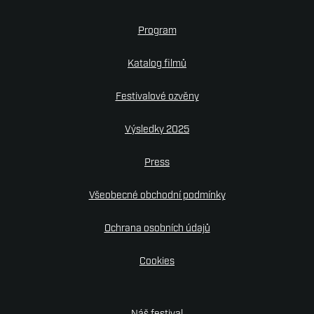
Kon
Program
Pre
Katalog filmů
Part
Festivalové ozvěny
Sta
Výsledky 2025
Por
Press
Všeobecné obchodní podmínky
Ochrana osobních údajů
Cookies