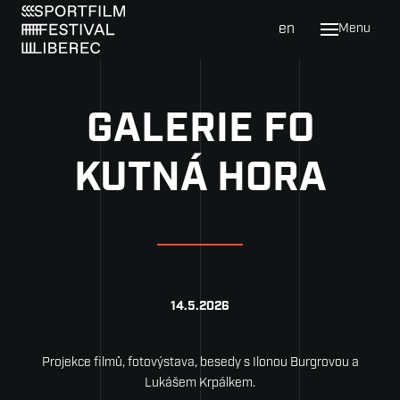
cs
en
Menu
Prog
Katal
GALERIE FO
Festi
KUTNÁ HORA
Novin
Galer
O fes
Map
14.5.2026
Uby
Náš 
Projekce filmů, fotovýstava, besedy s Ilonou Burgrovou a
Lukášem Krpálkem.
Hist