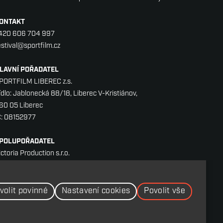
ONTAKT
420 606 704 997
estival@sportfilm.cz
LAVNÍ POŘADATEL
PORTFILM LIBEREC z.s.
ídlo: Jablonecká 88/18, Liberec V-Kristiánov,
60 05 Liberec
Č: 08152977
POLUPOŘADATEL
ictoria Production s.r.o.
álkova 2, 120 00 Praha
IČ: CZ27207561
volit povinné
Nastavení cookies
Povolit vše