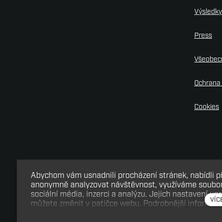
Výsledk
Press
Všeobec
Ochrana 
Cookies
Abychom vám usnadnili procházení stránek, nabídli 
anonymně analyzovat návštěvnost, využíváme soubory
sociální média, inzerci a analýzu. Jejich nastavení up
VÍC
můžete změnit v patičce webu. Podrobnější informac
Tento web běží na
solidpixels.
údajů a používání souborů cookies. Souhlasíte s pou