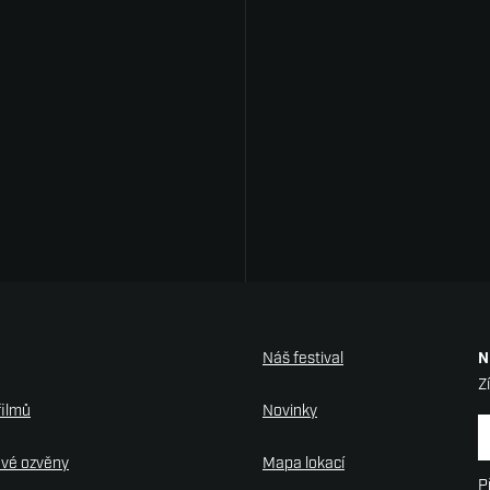
Náš festival
N
Z
filmů
Novinky
N
ové ozvěny
Mapa lokací
P