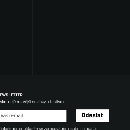
EWSLETTER
ískej nejčerstvější novinky o festivalu.
ewsletter
*
Odeslat
řihlášením souhlasíte se zpracováním osobních údajů.