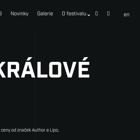
6
Novinky
Galerie
O festivalu
cs
en
 KRÁLOVÉ
 ceny od značek Author a Lipo,