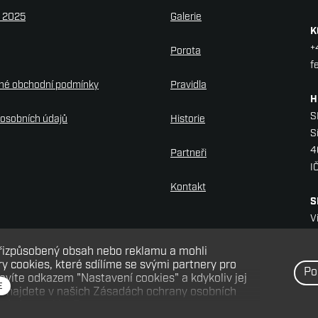
y 2025
Galerie
K
+
Porota
f
né obchodní podmínky
Pravidla
H
S
osobních údajů
Historie
S
4
Partneři
I
Kontakt
S
V
H
přizpůsobený obsah nebo reklamu a mohli
D
 cookies, které sdílíme se svými partnery pro
Po
ravíte odkazem "Nastavení cookies" a kdykoliv jej
E
e najdete v našich Zásadách ochrany osobních
žíváním cookies?