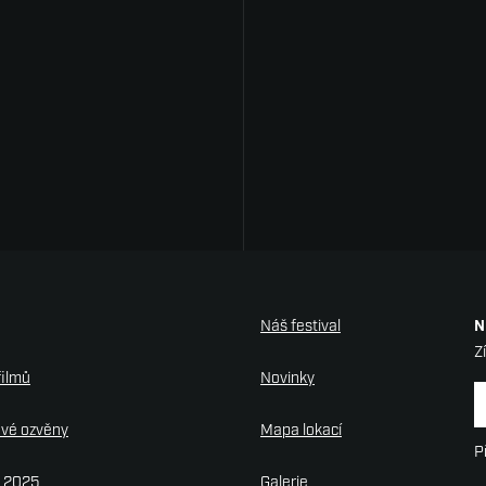
Náš festival
N
Z
filmů
Novinky
N
ové ozvěny
Mapa lokací
P
y 2025
Galerie