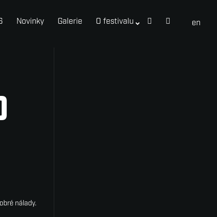
6
Novinky
Galerie
O festivalu
cs
en
0
obré nálady.