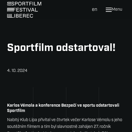
cs
en
Menu
Prog
Katal
Sportfilm odstartoval!
Festi
Novin
4. 10. 2024
Galer
O fes
Map
Karlos Vémola a konference Bezpečí ve sportu odstartovali
Uby
Sportfilm
Náš 
Nabitý Klub Lípa přivítal ve čtvrtek večer Karlose Vémolu s jeho
soutěžním filmem a tím byl slavnostně zahájen 27. ročník
Hist