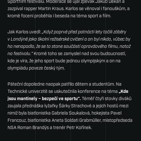
Sportfilm festivalu. Moderace se ujal zpěvák Jakub Děkan a
zazpíval rapper Martin Kraus. Karlos se věnoval i fanouškům, a
Kon
kromě focení proběhla i beseda na téma sport a film.
Pre
Jak Karlos uvedl:
„Když poprvé před patnácti lety točili záběry
Part
v Londýně jako školní režisérské cvičení a on byl nikdo, vůbec by
ho nenapadlo, že se to stane součástí opravdového filmu, natož
Sta
na festivalu."
Kromě toho se zamyslel nad svou budoucností,
kde je víra, že jeho sport bude jednou olympijským a on na
Por
olympiádu poveze český tým.
Páteční dopoledne naopak patřilo dětem a studentům. Na
Technické univerzitě se uskutečnila konference na téma
„Kde
jsou mantinely – bezpečí ve sportu".
Téměř čtyři stovky diváků
zaujala přednáška lyžařky Šárky Strachové a jejich hostů mezi
nimiž byla biatlonistka Gabriela Soukalová, hokejista Pavel
Francouz, biatlonistka Aneta Soldati Grabmüller, místopředseda
NSA Roman Brandýs a trenér Petr Kořínek.