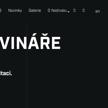
6
Novinky
Galerie
O festivalu
cs
en
OVINÁŘE
taci.