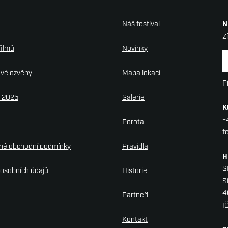
Náš festival
N
Z
filmů
Novinky
N
ové ozvěny
Mapa lokací
P
y 2025
Galerie
K
+
Porota
f
né obchodní podmínky
Pravidla
H
S
osobních údajů
Historie
S
4
Partneři
I
Kontakt