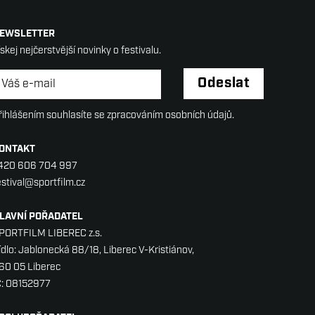
EWSLETTER
ískej nejčerstvější novinky o festivalu.
ewsletter
*
Odeslat
řihlášením souhlasíte se zpracováním osobních údajů.
ONTAKT
420 606 704 997
estival@sportfilm.cz
LAVNÍ POŘADATEL
PORTFILM LIBEREC z.s.
ídlo: Jablonecká 88/18, Liberec V-Kristiánov,
60 05 Liberec
Č: 08152977