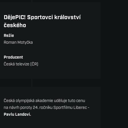
Metodika a vzdělávání
DějePIC! Sportovci království
českého
Režie
Roman Motyčka
Producent
Česká televize (ČR)
Cena Jiřího Kössla
Česká olympijská akademie uděluje tuto cenu
na návrh poroty 24. ročníku Sportfilmu Liberec -
Pavlu Landovi.