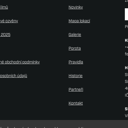
Z
filmů
Novinky
N
ové ozvěny
Mapa lokací
P
y 2025
Galerie
K
+
Porota
f
né obchodní podmínky
Pravidla
H
S
osobních údajů
Historie
S
4
Partneři
I
Kontakt
S
V
H