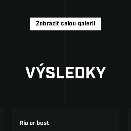
Zobrazit celou galerii
VÝSLEDKY
Olympijské ideje
Rio or bust