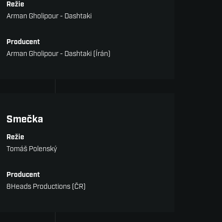
Režie
Arman Gholipour - Dashtaki
Producent
Arman Gholipour - Dashtaki (Írán)
Hrané filmy a seriály s
nominací do Milána
Smečka
Režie
Tomáš Polenský
Producent
8Heads Productions (ČR)