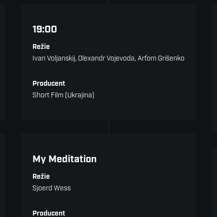
Upoutávky - reklamní spoty
19:00
Režie
Ivan Voljanskij, Olexandr Vojevoda, Arťom Grišenko
Producent
Short Film (Ukrajina)
Cena poroty
My Meditation
Režie
Sjoerd Wess
Producent