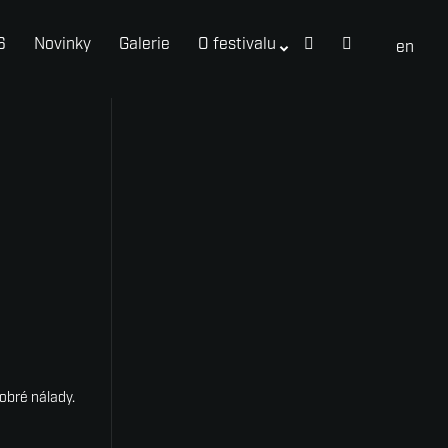
6
Novinky
Galerie
O festivalu
cs
en
obré nálady.