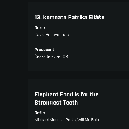
Sportovní osobnosti
13. komnata Patrika Eliáše
Režie
David Bonaventura
Producent
Česká televize (ČR)
Cena poroty
Elephant Food is for the
Strongest Teeth
Režie
Michael Kinsella-Perks, Will Mc Bain