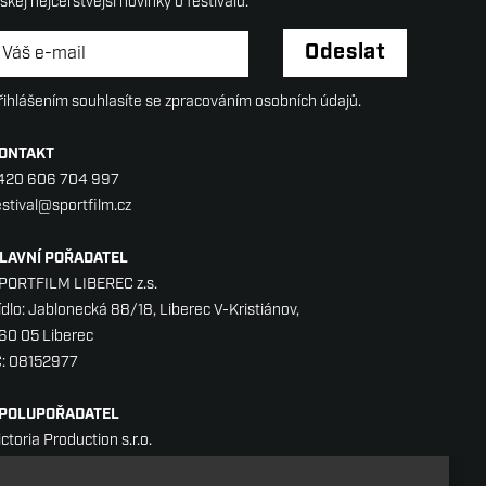
ískej nejčerstvější novinky o festivalu.
ewsletter
*
Odeslat
řihlášením souhlasíte se zpracováním osobních údajů.
ONTAKT
420 606 704 997
estival@sportfilm.cz
LAVNÍ POŘADATEL
PORTFILM LIBEREC z.s.
ídlo: Jablonecká 88/18, Liberec V-Kristiánov,
60 05 Liberec
Č: 08152977
POLUPOŘADATEL
ictoria Production s.r.o.
álkova 2, 120 00 Praha