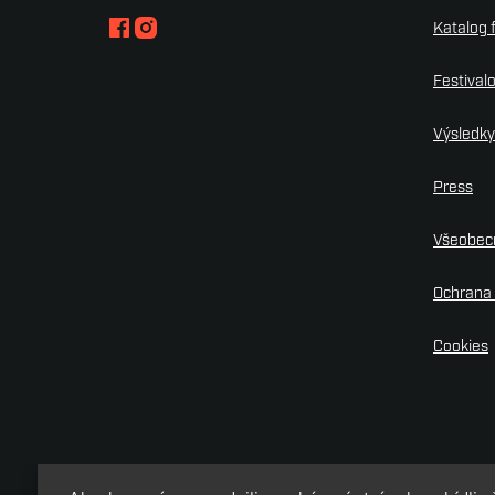
Katalog 
Festival
Výsledk
Press
Všeobec
Ochrana 
Cookies