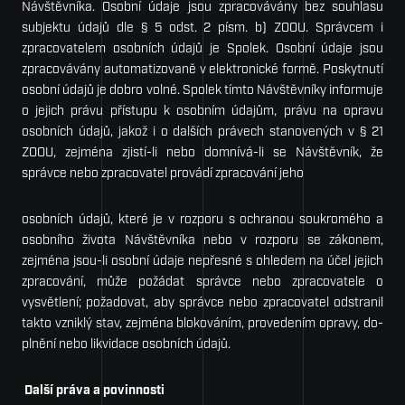
Návštěvníka. Osobní údaje jsou zpracovávány bez souhlasu
subjektu údajů dle § 5 odst. 2 písm. b) ZOOU. Správcem i
zpracovatelem osobních údajů je Spolek. Osobní údaje jsou
zpracovávány automatizovaně v elektronické formě. Poskytnutí
osobní údajů je dobro­ volné. Spolek tímto Návštěvníky informuje
o jejich právu přístupu k osobním údajům, právu na opravu
osobních údajů, jakož i o dalších právech stanovených v § 21
ZOOU, zejména zjistí-li nebo domnívá-li se Návštěvník, že
správce nebo zpracovatel provádí zpracování jeho
osobních údajů, které je v rozporu s ochranou soukromého a
osobního života Návštěvníka nebo v rozporu se zákonem,
zejména jsou-li osobní údaje nepřesné s ohledem na účel jejich
zpracování, může požádat správce nebo zpracovatele o
vysvětlení; požadovat, aby správce nebo zpracovatel odstranil
takto vzniklý stav, zejména blokováním, provedením opravy, do­
plnění nebo likvidace osobních údajů.
Další práva a povinnosti