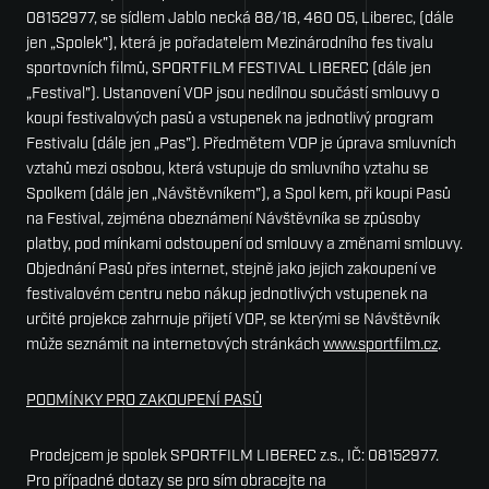
08152977, se sídlem Jablo­ necká 88/18, 460 05, Liberec, (dále
Jur
jen „Spolek"), která je pořadatelem Mezinárodního fes­ tivalu
sportovních filmů, SPORTFILM FESTIVAL LIBEREC (dále jen
„Festival"). Ustanovení VOP jsou nedílnou součástí smlouvy o
koupi festivalových pasů a vstupenek na jednotlivý program
Festivalu (dále jen „Pas"). Předmětem VOP je úprava smluvních
vztahů mezi osobou, která vstupuje do smluvního vztahu se
Spolkem (dále jen „Návštěvníkem"), a Spol­ kem, při koupi Pasů
na Festival, zejména obeznámení Návštěvníka se způsoby
platby, pod­ mínkami odstoupení od smlouvy a změnami smlouvy.
Objednání Pasů přes internet, stejně jako jejich zakoupení ve
festivalovém centru nebo nákup jednotlivých vstupenek na
určité projekce zahrnuje přijetí VOP, se kterými se Návštěvník
může seznámit na internetových stránkách
www.sportfilm.cz
.
PODMÍNKY PRO ZAKOUPENÍ PASŮ
Prodejcem je spolek SPORTFILM LIBEREC z.s., IČ: 08152977.
Pro případné dotazy se pro­ sím obracejte na