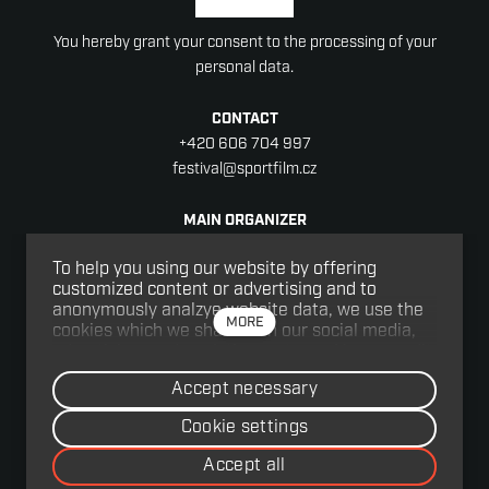
You hereby grant your consent to the processing of your
personal data.
CONTACT
+420 606 704 997
festival@sportfilm.cz
MAIN ORGANIZER
SPORTFILM LIBEREC z.s.
To help you using our website by offering
Registered seat: Jablonecká 88/18, Liberec V-Kristiánov,
customized content or advertising and to
460 05 Liberec
anonymously analzye website data, we use the
Company number: 08152977
MORE
cookies which we share with our social media,
advertising, and analytics partners. You can edit
the settings within the link Cookies Settings and
CO-ORGANISER
Accept necessary
whenever you change it in the footer of the site.
Victoria Production s.r.o.
See our General Data Protection Policy for more
Hálkova 2, 120 00 Praha
Cookie settings
details. Do you agree with the use of cookies?
cs
VAT ID: CZ27207561
Accept all