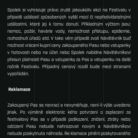
Spolek si vyhrazuje právo zrušit jakoukoliv akci na Festivalu v
případě událostí způsobených vyšší mocí či nepředvídatelnými
událostmi, které jej k tomu donutí. Příkladným výčtem jsou:
nemoc, požár, havárie vody, nemožnost přístupu, epidemie,
rozhodnutí úřadů atd. V tako­ vém případě zvolí Návštěvník buď
možnost vrácení kupní ceny zakoupeného Pasu nebo vstupenky
v hotovosti nebo na účet nebo Spolek nabídne Návštěvníkovi
přesun platnosti Pasu a vstupenky za Pas a vstupenku na další
ročník Festivalu. Případný cenový rozdíl bude mezi stranami
vypořádán.
Reklamace
Zakoupený Pas se nevrací a nevyměňuje, není-li výše uvedeno
jinak. Po výměně elektronic­ kého potvrzení o zaplacení za
festivalový Pas se v případě poškození, zničení, ztráty nebo
odcizení Pasu nebude nahrazovat novým a Návštěvníkovi
nebude poskytnuta náhrada. Re­ klamace plnění poskytovaného