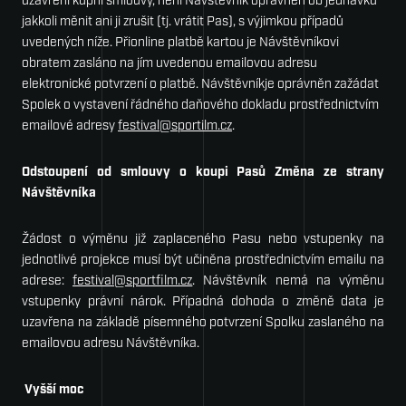
uzavření kupní smlouvy, není Návštěvník oprávněn ob­ jednávku
jakkoli měnit ani ji zrušit (tj. vrátit Pas), s výjimkou případů
uvedených níže. Přionline platbě kartou je Návštěvníkovi
obratem zasláno na jím uvedenou emailovou adresu
elektronické potvrzení o platbě. Návštěvníkje oprávněn zažádat
Spolek o vystavení řádného daňového dokladu prostřednictvím
emailové adresy
festival@sportilm.cz
.
Odstoupení od smlouvy o koupi Pasů Změna ze strany
Návštěvníka
Žádost o výměnu již zaplaceného Pasu nebo vstupenky na
jednotlivé projekce musí být uči­něna prostřednictvím emailu na
adrese:
festival@sportfilm.cz
. Návštěvník nemá na výměnu
vstupenky právní nárok. Případná dohoda o změně data je
uzavřena na základě písemného potvrzení Spolku zaslaného na
emailovou adresu Návštěvníka.
Vyšší moc