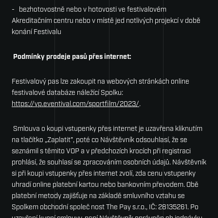
- bezhotovostně nebo v hotovosti ve festivalovém
Akreditačním centru nebo v místě jed notlivých projekcí v době
konání Festivalu
Podmínky prodeje pasů přes internet:
Festivalový pas lze zakoupit na webových stránkách online
festivalové databáze náležící Spolku:
https://vp.eventival.com/sportfilm/2023/
.
Smlouva o koupi vstupenky přes internet je uzavřena kliknutím
na tlačítko „Zaplatit", poté co Návštěvník odsouhlasí, že se
seznámil s těmito VOP a v předchozích krocích při registraci
prohlásí, že souhlasí se zpracováním osobních údajů. Návštěvník
si při koupi vstupenky přes internet zvolí, zda cenu vstupenky
uhradí online platební kartou nebo bankovním převodem. Obě
platební metody zajišťuje na základě smluvního vztahu se
Spolkem obchodní společ­ nost The Pay s.r.o., IČ: 28135261. Po