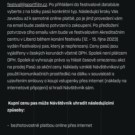
festival@sportfilm.cz
. Po přihlášení do festivalové databáze
vyberte z na­ bídky pasů konkrétní typ. Následující kroky Vás
zavedou až k samotné online platbě, po je­ jímž provedení vám
na email bude zasláno potvrzení o zakoupení. Po předložení
potvrzova­ cího emailu vám bude ve festivalovém Akreditačním
centru v Liberci během konání festivalu (12. - 15. řijna 2023)
vydán Festivalový pas, který je nepřenosný. Ceny pasů jsou
vyjádřeny v českých korunách včetně DPH. Spolek není plátcem
DPH. Spolek si vyhrazuje právo vy­ hlásit časově omezenou akci
na prodej Pasů za akční ceny. Náklady vzniklé Návštěvníkovi při
použití komunikačních prostředků na dálku v souvislosti s
uzavřením smlouvy o koupi vstupenky přes internet (náklady na
internetové připojení) si hradí Návštěvník sám.
Kupní cenu pas může Návštěvník uhradit následujícími
způsoby:
- bezhotovostně platbou online přes internet