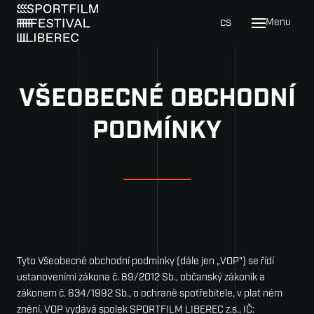
en
cs
Menu
Catal
Galle
VŠEOBECNÉ OBCHODNÍ
Festi
PODMÍNKY
News
About
Loc
Fest
Con
Tyto Všeobecné obchodní podmínky (dále jen „VOP") se řídí
ustanoveními zákona č. 89/2012 Sb., občanský zákoník a
Par
zákonem č. 634/1992 Sb., o ochraně spotřebitele, v plat­ ném
znění. VOP vydává spolek SPORTFILM LIBEREC z.s., IČ:
Sta