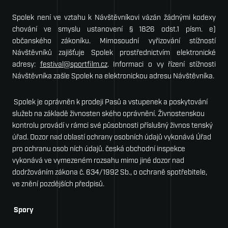
Spolek není ve vztahu k Návštěvníkovi vázán žádnými kodexy
chování ve smyslu ustanovení § 1826 odst.1 písm. e)
občanského zákoníku. Mimosoudní vyřizování stížností
Návštěvníků zajišťuje Spolek prostřednictvím elektronické
adresy:
festival@sportfilm.cz
. Informaci o vy­ řízení stížnosti
Návštěvníka zašle Spolek na elektronickou adresu Návštěvníka.
Spolek je oprávněn k prodeji Pasů a vstupenek a poskytování
služeb na základě živnosten­ ského oprávnění. Živnostenskou
kontrolu provádí v rámci své působnosti příslušný živnos­ tenský
úřad. Dozor nad oblastí ochrany osobních údajů vykonává Úřad
pro ochranu osob­ ních údajů. česká obchodní inspekce
vykonává ve vymezeném rozsahu mimo jiné dozor nad
dodržováním zákona č. 634/1992 Sb., o ochraně spotřebitele,
ve znění pozdějších předpisů.
Spory