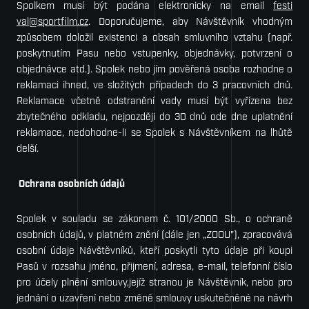
Spolkem musí být podána elektronicky na email
festi­
val@sportfilm.cz
. Doporučujeme, aby Návštěvník vhodným
způsobem doložil existenci a obsah smluvního vztahu (např.
poskytnutím Pasu nebo vstupenky, objednávky, potvrzení o
objednávce atd.). Spolek nebo jím pověřená osoba rozhodne o
reklamaci ihned, ve složitých případech do 3 pracovních dnů.
Reklamace včetně odstranění vady musí být vyřízena bez
zbytečného odkladu, nejpozději do 30 dnů ode dne uplatnění
reklamace, nedohodne-li se Spolek s Návštěvníkem na lhůtě
delší.
Ochrana osobních údajů
Spolek v souladu se zákonem č. 101/2000 Sb., o ochraně
osobních údajů, v platném znění (dále jen „ZOOU"), zpracovává
osobní údaje Návštěvníků, kteří poskytli tyto údaje při koupi
Pasů v rozsahu jméno, přijmení, adresa, e-mail, telefonní číslo
pro účely plnění smlouvy,jejíž stranou je Návštěvník, nebo pro
jednání o uzavření nebo změně smlouvy uskutečněné na návrh