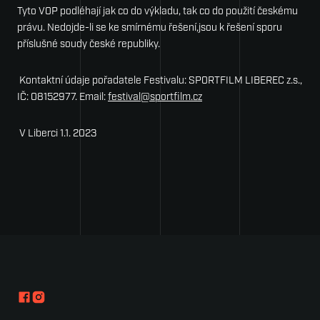
Tyto V0P podléhají jak co do výkladu, tak co do použití českému
právu. Nedojde-li se ke smírnému řešení,jsou k řešení sporu
příslušné soudy české republiky.
Kontaktní údaje pořadatele Festivalu: SP0RTFILM LIBEREC z.s.,
IČ: 08152977. Email:
festival@sportfilm.cz
V Liberci 1.1. 2023